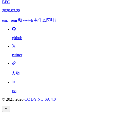
BFC
2020.03.28
em、rem 和 vw/vh 有什么区别？
github
twitter
友链
rss
© 2021-
2026
CC BY-NC-SA 4.0