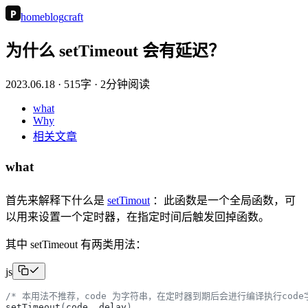
P
home
blog
craft
为什么 setTimeout 会有延迟？
2023.06.18
· 515字 · 2分钟阅读
what
Why
相关文章
what
首先来解释下什么是
setTimout
：此函数是一个全局函数，可
以用来设置一个定时器，在指定时间后触发回掉函数。
其中 setTimeout 有两类用法：
js
/* 本用法不推荐，code 为字符串，在定时器到期后会进行编译执行code字
setTimeout
(
code
,
delay
)