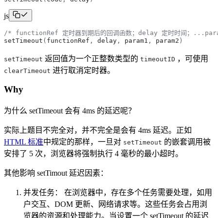
js
/* functionRef 定时器到期后的回调函数；delay 定时时间；...p
setTimeout
(
functionRef
,
delay
,
param1
,
param2
)
返回值为一个正整数类型的
，可使用
setTimeout
timeoutID
进行取消定时器。
clearTimeout
Why
为什么 setTimeout 会有 4ms 的延迟呢？
实际上题目不完全对，并不完全是会有 4ms 延迟。正如
HTML 标准
中规定的那样，一旦对
的嵌套调用被
setTimeout
安排了 5 次，浏览器将强制执行 4 毫秒的最小超时。
其他影响 setTimout 延迟因素：
并发任务： 在浏览器中，存在多个任务需要处理，如用
户交互、DOM 更新、网络请求等。这些任务会占用浏
览器的资源和处理能力。当设置一个 setTimeout 的延迟