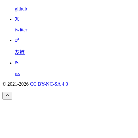
github
twitter
友链
rss
© 2021-
2026
CC BY-NC-SA 4.0