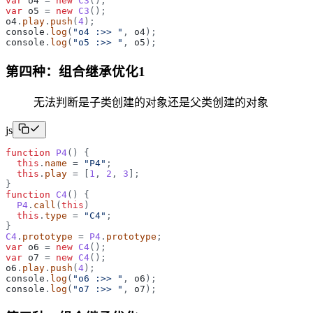
var
o4
=
new
C3
(
)
;
var
o5
=
new
C3
(
)
;
o4
.
play
.
push
(
4
)
;
console
.
log
(
"
o4 :>> 
"
,
o4
)
;
console
.
log
(
"
o5 :>> 
"
,
o5
)
;
第四种：组合继承优化1
无法判断是子类创建的对象还是父类创建的对象
js
function
P4
(
)
{
this
.
name
=
"
P4
"
;
this
.
play
=
[
1
,
2
,
3
]
;
}
function
C4
(
)
{
P4
.
call
(
this
)
this
.
type
=
"
C4
"
;
}
C4
.
prototype
=
P4
.
prototype
;
var
o6
=
new
C4
(
)
;
var
o7
=
new
C4
(
)
;
o6
.
play
.
push
(
4
)
;
console
.
log
(
"
o6 :>> 
"
,
o6
)
;
console
.
log
(
"
o7 :>> 
"
,
o7
)
;