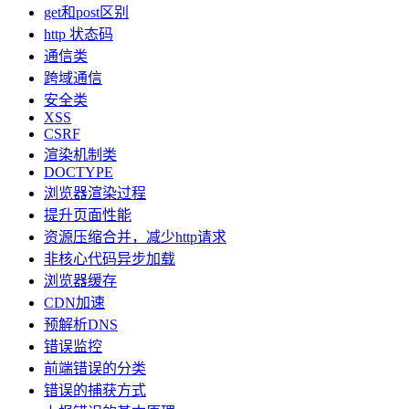
get和post区别
http 状态码
通信类
跨域通信
安全类
XSS
CSRF
渲染机制类
DOCTYPE
浏览器渲染过程
提升页面性能
资源压缩合并，减少http请求
非核心代码异步加载
浏览器缓存
CDN加速
预解析DNS
错误监控
前端错误的分类
错误的捕获方式