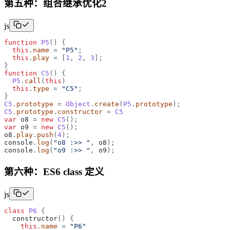
第五种：组合继承优化2
js
function
P5
(
)
{
this
.
name
=
"
P5
"
;
this
.
play
=
[
1
,
2
,
3
]
;
}
function
C5
(
)
{
P5
.
call
(
this
)
this
.
type
=
"
C5
"
;
}
C5
.
prototype
=
Object
.
create
(
P5
.
prototype
)
;
C5
.
prototype
.
constructor
=
C5
var
o8
=
new
C5
(
)
;
var
o9
=
new
C5
(
)
;
o8
.
play
.
push
(
4
)
;
console
.
log
(
"
o8 :>> 
"
,
o8
)
;
console
.
log
(
"
o9 :>> 
"
,
o9
)
;
第六种：ES6 class 定义
js
class
P6
{
constructor
(
)
{
this
.
name
=
"
P6
"