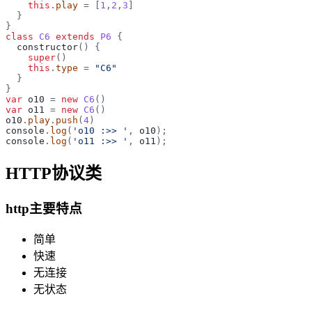
this
.
play
=
[
1
,
2
,
3
]
}
}
class
C6
extends
P6
{
constructor
(
)
{
super
(
)
this
.
type
=
"
C6
"
}
}
var
o10
=
new
C6
(
)
var
o11
=
new
C6
(
)
o10
.
play
.
push
(
4
)
console
.
log
(
'
o10 :>> 
'
,
o10
)
;
console
.
log
(
'
o11 :>> 
'
,
o11
)
;
HTTP协议类
http主要特点
简单
快速
无连接
无状态