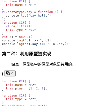
function
P1
(
)
{
this
.
name
=
"
P1
"
;
}
P1
.
prototype
.
say
=
function
(
)
{
console
.
log
(
"
say hello
"
)
;
}
;
function
C1
(
)
{
P1
.
call
(
this
)
;
this
.
type
=
"
c1
"
;
}
var
o1
=
new
C1
(
)
;
console
.
log
(
"
o1 :>> 
"
,
o1
)
;
console
.
log
(
'
o1.say :>> 
'
,
o1
.
say
(
)
)
;
第二种：利用原型链实现
缺点：原型链中的原型对象是共用的。
js
function
P2
(
)
{
this
.
name
=
"
P2
"
;
this
.
play
=
[
1
,
2
,
3
]
;
}
function
C2
(
)
{
this
.
type
=
"
c2
"
;
}