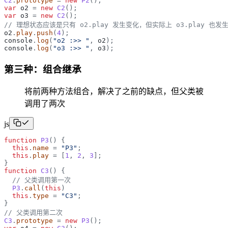
C2
.
prototype
=
new
P2
(
)
;
var
o2
=
new
C2
(
)
;
var
o3
=
new
C2
(
)
;
// 理想状态应该是只有 o2.play 发生变化，但实际上 o3.play 也发
o2
.
play
.
push
(
4
)
;
console
.
log
(
"
o2 :>> 
"
,
o2
)
;
console
.
log
(
"
o3 :>> 
"
,
o3
)
;
第三种：组合继承
将前两种方法组合，解决了之前的缺点，但父类被
调用了两次
js
function
P3
(
)
{
this
.
name
=
"
P3
"
;
this
.
play
=
[
1
,
2
,
3
]
;
}
function
C3
(
)
{
// 父类调用第一次
P3
.
call
(
this
)
this
.
type
=
"
C3
"
;
}
// 父类调用第二次
C3
.
prototype
=
new
P3
(
)
;