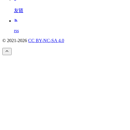
友链
rss
© 2021-
2026
CC BY-NC-SA 4.0