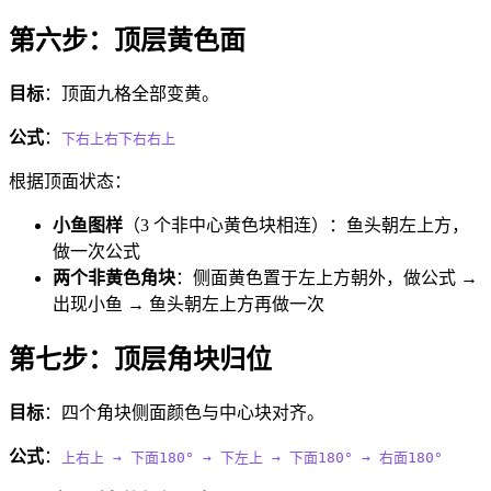
第六步：顶层黄色面
目标
：顶面九格全部变黄。
公式
：
下右上右下右右上
根据顶面状态：
小鱼图样
（3 个非中心黄色块相连）：鱼头朝左上方，
做一次公式
两个非黄色角块
：侧面黄色置于左上方朝外，做公式 →
出现小鱼 → 鱼头朝左上方再做一次
第七步：顶层角块归位
目标
：四个角块侧面颜色与中心块对齐。
公式
：
上右上
→
下面180°
→
下左上
→
下面180°
→
右面180°