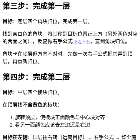
第三步：完成第一层
目标
：底层四个角块归位，完成第一层。
找到含白色的角块，将其移到目标位置正上方（另外两色对应
的两面之间），反复做
右手公式
，直到角块归位。
上左下右
角块卡在底层但方向不对时，先做一次右手公式把它弄到顶
层，再重新归位。
第四步：完成第二层
目标
：中层四个棱块归位。
在顶层找
不含黄色
的棱块：
旋转顶层，使棱块正面颜色与中心块对齐
看另一面颜色应该去左边还是右边
目标在左侧
：顶层往右转（远离目标）→ 右手公式 → 整个魔