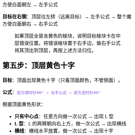
方使白面朝左 → 左手公式
目标在右侧
：顶层往左转（远离目标）→ 左手公式 → 整个魔
方使白面朝右 → 右手公式
如果顶层全是含黄色的棱块，说明目标棱块卡在中
层错误位置。将错误棱块置于右手边，做右手公式
将其顶出到顶层，再按上述方法归位。
第五步：顶层黄色十字
目标
：顶面出现黄色十字（只看顶面颜色，不管侧面）。
公式
：
前方顺时针90°
→
右手公式
→
前方逆时针90°
根据顶面黄色形状：
只有中心点
：任意方向做一次公式 → 出现 L 型
L 型
：L 的两臂朝向右上方，做一次公式 → 出现横线
横线
：横线水平放置，做一次公式 → 出现十字