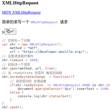
XMLHttpRequest
MDN XMLHttpRequest
简单的来写一个
请求
XMLHttpRequest
js
// 实例化一个对象
var
xhr
=
new
XMLHttpRequest
(
)
,
method
=
"
GET
"
,
url
=
"
https://developer.mozilla.org/
"
;
;
// 设置请求超时事件
xhr
.
timeout
=
3000
;
// 初始话一个请求
xhr
.
open
(
method
,
url
,
true
)
;
// 当 readyState 改变时 触发的函数
xhr
.
onreadystatechange
=
function
(
)
{
// 请求成功的 处理函数
if
(
xhr
.
readyState
=
=
XMLHttpRequest
.
DONE
&
&
xhr
.
st
document
.
querySelector
(
'
div
'
)
.
innerText
=
JSON
.
}
else
{
console
.
log
(
xhr
.
statusText
)
;
}
}
xhr
.
send
(
)
;