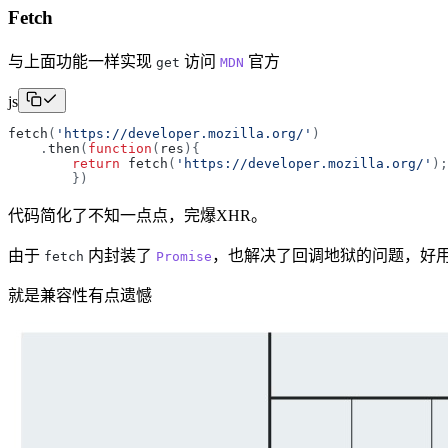
Fetch
与上面功能一样实现
访问
官方
get
MDN
js
fetch
(
'
https://developer.mozilla.org/
'
)
.
then
(
function
(
res
)
{
return
fetch
(
'
https://developer.mozilla.org/
'
)
;
}
)
代码简化了不知一点点，完爆XHR。
由于
内封装了
，也解决了回调地狱的问题，好
fetch
Promise
就是兼容性有点遗憾