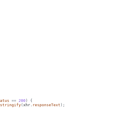
atus
=
=
200
)
{
stringify
(
xhr
.
responseText
)
;