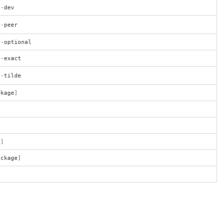
-
-
dev
-
-
peer
-
-
optional
-
-
exact
-
-
tilde
ckage
]
e
e
]
ackage
]