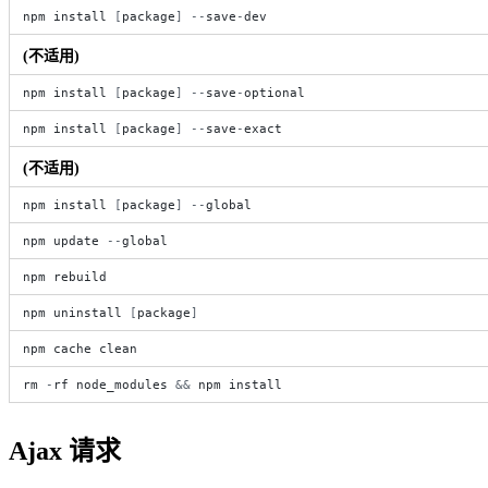
npm
install
[
package
]
-
-
save
-
dev
(不适用)
npm
install
[
package
]
-
-
save
-
optional
npm
install
[
package
]
-
-
save
-
exact
(不适用)
npm
install
[
package
]
-
-
global
npm
update
-
-
global
npm
rebuild
npm
uninstall
[
package
]
npm
cache
clean
rm
-
rf
node_modules
&
&
npm
install
Ajax 请求