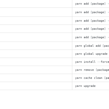
yarn
add
[
package
]
yarn
add
[
package
]
yarn
add
[
package
]
yarn
add
[
package
]
yarn
add
[
package
]
yarn
global
add
[
pa
yarn
global
upgrade
yarn
install
-
-
forc
yarn
remove
[
packag
yarn
cache
clean
[
p
yarn
upgrade