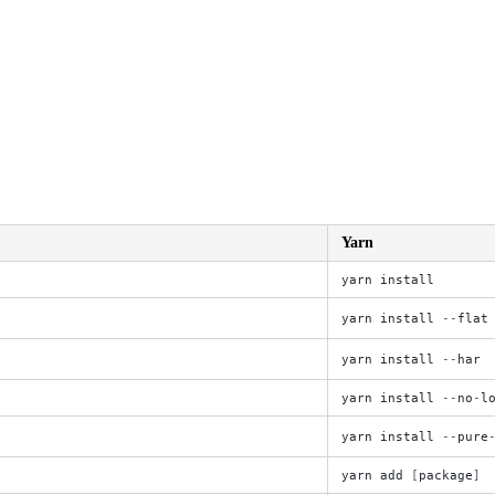
Yarn
yarn
install
yarn
install
-
-
flat
yarn
install
-
-
har
yarn
install
-
-
no
-
l
yarn
install
-
-
pure
yarn
add
[
package
]