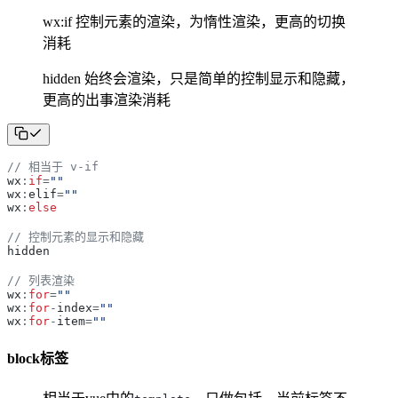
wx:if 控制元素的渲染，为惰性渲染，更高的切换
消耗
hidden 始终会渲染，只是简单的控制显示和隐藏，
更高的出事渲染消耗
// 相当于 v-if
wx
:
if
=
"
"
wx
:
elif
=
"
"
wx
:
else
// 控制元素的显示和隐藏
hidden
// 列表渲染
wx
:
for
=
"
"
wx
:
for
-
index
=
"
"
wx
:
for
-
item
=
"
"
block标签