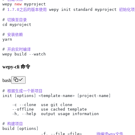
wepy
new
myproject
#
1
.
7
.
0之后的版本使用
wepy
init
standard
myproject
初始化项
#
切换至目录
cd
myproject
#
安装依赖
yarn
#
开启实时编译
wepy
build
-
-
watch
wepy-cli 命令
bash
#
根据生成一个新项目
init
[
options
]
<
template
-
name
>
[
project
-
name
]
-
c
-
-
clone
use
git
clone
-
-
offline
use
cached
template
-
h
,
-
-
help
output
usage
information
#
构建项目
build
[
options
]
-
f
,
-
-
file
<
file
>
待编译wpy文件