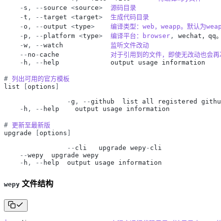
-
s
,
-
-
source
<
source
>
源码目录
-
t
,
-
-
target
<
target
>
生成代码目录
-
o
,
-
-
output
<
type
>
编译类型：web，weapp。默认为weap
-
p
,
-
-
platform
<
type
>
编译平台：browser
,
wechat，qq
-
w
,
-
-
watch
监听文件改动
-
-
no
-
cache
对于引用到的文件，即使无改动也会再
-
h
,
-
-
help
output
usage
information
#
列出可用的官方模板
list
[
options
]
-
g
,
-
-
github
list
all
registered
githu
-
h
,
-
-
help
output
usage
information
#
更新至最新版
upgrade
[
options
]
-
-
cli
upgrade
wepy
-
cli
-
-
wepy
upgrade
wepy
-
h
,
-
-
help
output
usage
information
文件结构
wepy