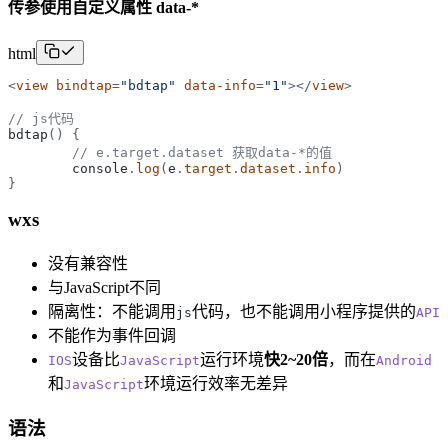
传参使用自定义属性 data-*
html
<
view
bindtap
=
"
bdtap
"
data-
info
=
"
1
"
>
</
view
>
// js代码
bdtap
(
)
{
// e.target.dataset 获取data-*的值
console
.
log
(
e
.
target
.
dataset
.
info
)
}
wxs
没有兼容性
与JavaScript不同
隔离性：不能调用
代码，也不能调用小程序提供的
js
API
不能作为事件回调
设备比
运行环境
快2~20倍
，而在
IOS
JavaScript
Android
和
环境运行效率无差异
JavaScript
语法