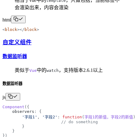
相当于vue中的
，只做包括，当前标签不
template
会渲染出来，内容会渲染
html
<
block
>
</
block
>
自定义组件
数据监听器
类似于
中的
，支持版本2.6.1以上
Vue
watch
数据监听器
js
Component
(
{
observers
:
{
'
字段1
'
,
'
字段2
'
:
function
(
字段1的新值，字段2的新值
)
// do something         
}
}
}
)