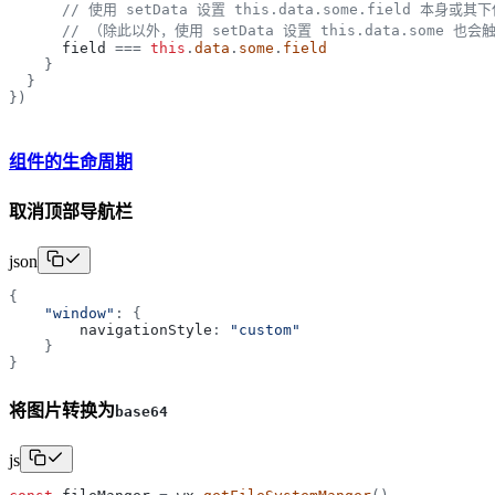
// 使用 setData 设置 this.data.some.field 本身
// （除此以外，使用 setData 设置 this.data.some 也会
field
=
=
=
this
.
data
.
some
.
field
}
}
}
)
组件的生命周期
取消顶部导航栏
json
{
"
window
"
:
{
navigationStyle
:
"
custom
"
}
}
将图片转换为
base64
js