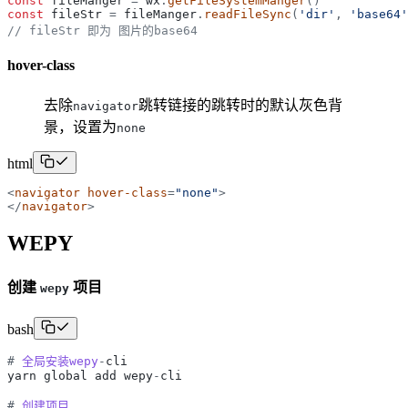
const
fileManger
=
wx
.
getFileSystemManger
(
)
const
fileStr
=
fileManger
.
readFileSync
(
'
dir
'
,
'
base64
'
// fileStr 即为 图片的base64
hover-class
去除
跳转链接的跳转时的默认灰色背
navigator
景，设置为
none
html
<
navigator
hover-
class
=
"
none
"
>
</
navigator
>
WEPY
创建
项目
wepy
bash
#
全局安装wepy
-
cli
yarn
global
add
wepy
-
cli
#
创建项目