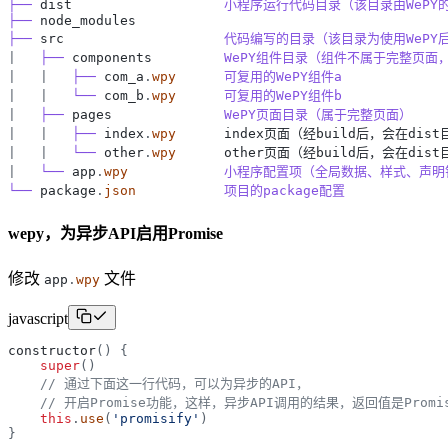
├──
dist
小程序运行代码目录（该目录由WePY
├──
node_modules
├──
src
代码编写的目录（该目录为使用WePY
|
├──
components
WePY组件目录（组件不属于完整页面
|
|
├──
com_a
.
wpy
可复用的WePY组件a
|
|
└──
com_b
.
wpy
可复用的WePY组件b
|
├──
pages
WePY页面目录（属于完整页面）
|
|
├──
index
.
wpy
index页面（经build后，会在dist
|
|
└──
other
.
wpy
other页面（经build后，会在dist
|
└──
app
.
wpy
小程序配置项（全局数据、样式、声明钩子
└──
package
.
json
项目的package配置
wepy，为异步API启用Promise
修改
文件
app
.
wpy
javascript
constructor
(
)
{
super
(
)
// 通过下面这一行代码，可以为异步的API，
// 开启Promise功能，这样，异步API调用的结果，返回值是Promi
this
.
use
(
'
promisify
'
)
}