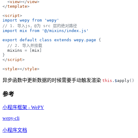
<
view
>
</
view
>
</
template
>
<
script
>
import wepy from 'wepy'
// 1. 导入js，@为 src 层的绝对路径
import mix from '@/mixins/index.js'
export default class extends wepy.page 
{
// 2. 导入并挂载
mixins
=
[
mix
]
}
</
script
>
<
style
>
</
style
>
异步函数中更新数据的时候需要手动触发渲染
this
.$
apply
(
)
参考
小程序框架 - WePY
wepy-cli
小程序文档