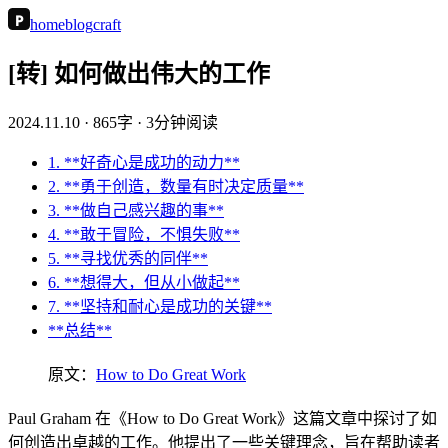
P
home
blog
craft
[转] 如何做出伟大的工作
2024.11.10
· 865字 · 3分钟阅读
1. **好奇心是成功的动力**
2. **勇于创造，数量有时决定质量**
3. **做自己感兴趣的事**
4. **敢于冒险，不惧失败**
5. **寻找优秀的同伴**
6. **想得大，但从小做起**
7. **坚持和耐心是成功的关键**
**总结**
原文：
How to Do Great Work
Paul Graham 在《How to Do Great Work》这篇文章中探讨了如
何创造出卓越的工作。他提出了一些关键理念，旨在帮助读者