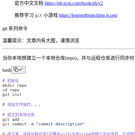
官方中文文档
https://git-scm.com/book/zh/v2
推荐学习
小游戏
https://learngitbranching.js.org/
git
git 系列命令
温馨提示：文章内有大图，谨慎浏览
当你本地想建立一个本地仓库(repo)，并与远程仓库进行同步时
bash
#
初始化
mkdir
repo
cd
repo
git
init
#
添加文件操作。。。
#
提交到本地仓库
git
add
.
git
commit
-
m
"
commit description
"
#
接下来，连接远程仓库
(
如果在github或gitee创建个空仓库时，它