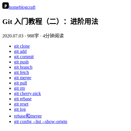
P
home
blog
craft
Git 入门教程（二）：进阶用法
2020.07.03
· 988字 · 4分钟阅读
git clone
git add
git commit
git push
git branch
git fetch
git merge
git pull
git rm
git cherry-pick
git rebase
git reset
git log
rebase和merge
git config --list --show-origin