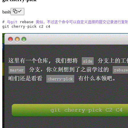
bash
#
与git
rebase
类似，不过这个命令可以自定义选择的提交记录进行复制
git
cherry
-
pick
c2
c4