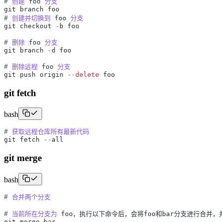
#
创建
foo
分支
git
branch
foo
#
创建并切换到
foo
分支
git
checkout
-
b
foo
#
删除
foo
分支
git
branch
-
d
foo
#
删除远程
foo
分支
git
push
origin
-
-
delete
foo
git fetch
bash
#
获取远程仓库所有最新代码
git
fetch
-
-
all
git merge
bash
#
合并两个分支
#
当前所在分支为
foo，执行以下命令后，会将foo和bar分支进行合并
git
merge
bar