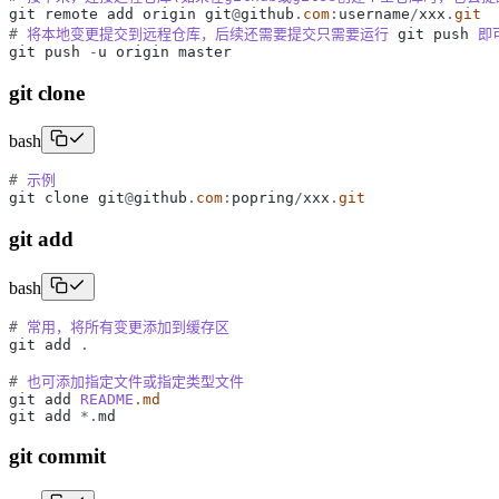
git
remote
add
origin
git
@
github
.
com
:
username
/
xxx
.
git
#
将本地变更提交到远程仓库，后续还需要提交只需要运行
git
push
即
git
push
-
u
origin
master
git clone
bash
#
示例
git
clone
git
@
github
.
com
:
popring
/
xxx
.
git
git add
bash
#
常用，将所有变更添加到缓存区
git
add
.
#
也可添加指定文件或指定类型文件
git
add
README
.
md
git
add
*
.
md
git commit