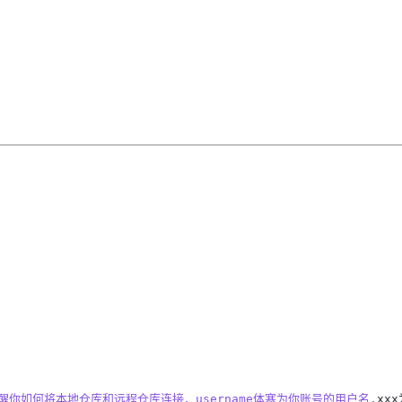
会提醒你如何将本地仓库和远程仓库连接，username体寒为你账号的用户名
,
xx