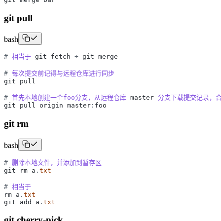
git pull
bash
#
相当于
git
fetch
+
git
merge
#
每次提交前记得与远程仓库进行同步
git
pull
#
首先本地创建一个foo分支，从远程仓库
master
分支下载提交记录，
git
pull
origin
master
:
foo
git rm
bash
#
删除本地文件，并添加到暂存区
git
rm
a
.
txt
#
相当于
rm
a
.
txt
git
add
a
.
txt
git cherry-pick