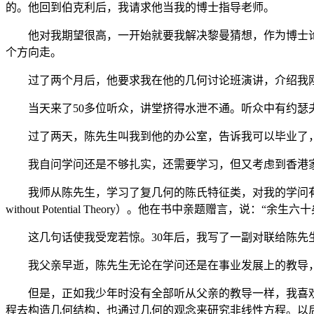
的。他回到伯克利后，我请求他当我的博士指导老师。
他对我期望很高，一开始就要我解决黎曼猜想，作为博士论
个方向走。
过了两个月后，他要求我在他的几何讨论班演讲，介绍我刚
当天来了50多位听众，讲堂挤得水泄不通。听众中有约瑟夫·沃
过了两天，陈先生叫我到他的办公室，告诉我可以毕业了，
我自问学问还是不够扎实，还需要学习，但又考虑到香港家
我师从陈先生，学习了复几何的陈氏特征类，对我的学问有裨益。陈
without Potential Theory）。他在书中亲题赠言，说：“
这几句话使我受宠若惊。30年后，我写了一副对联给陈先生
我父亲早逝，陈先生无论在学问还是在事业发展上的教导，
但是，正如我少年时没有全部听从父亲的教导一样，我喜欢
程去构造几何结构，也通过几何的观念来研究非线性方程。以后郑绍远、孙理察