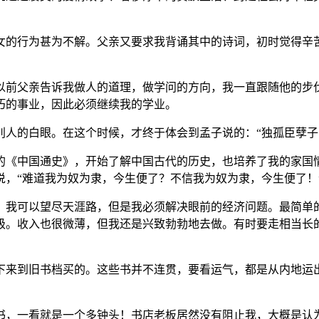
的行为甚为不解。父亲又要求我背诵其中的诗词，初时觉得辛
前父亲告诉我做人的道理，做学问的方向，我一直跟随他的步伐
朽的事业，因此必须继续我的学业。
的白眼。在这个时候，才终于体会到孟子说的：“独孤臣孽子
《中国通史》，开始了解中国古代的历史，也培养了我的家国情
说，“难道我为奴为隶，今生便了？不信我为奴为隶，今生便了！
我可以望尽天涯路，但是我必须解决眼前的经济问题。最简单的
级。收入也很微薄，但我还是兴致勃勃地去做。有时要走相当长
来到旧书档买的。这些书并不连贯，要看运气，都是从内地运出
，一看就是一个多钟头！书店老板居然没有阻止我，大概是认