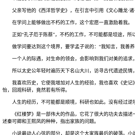
父亲写他的《西洋哲学史》，在引言中引用《文心雕龙·诸子
在学问上能够做出不朽的工作，这个宏愿一直激励着我。
正如“孔子厄于陈蔡”，不朽的工作，不可能都是坦途，所以
做学问要达到这个境界，要学孟子说的：“我知言，我善养
一个人的际遇，对生命的领会，会影响到我们对美的追求
所以太史公年轻时遍历天下名山大川，访寻古代遗迹民情，
我喜欢历史，它使我增加对人生的经验，我也喜欢《史记》
怡，回观科研，竟然若有所得。
人生的经历，不可能都是顺境，科研也如此。没有经过逆境
《红楼梦》是一部伟大的作品，它花了很大的功夫去描述一
述秦可卿和王熙凤的种种，指出家族的问题。
小说最动人心弦的部分，却是这个大家族最后的破落。小说