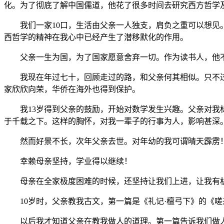
化。为了彻底了解中国儒道，他花了很多时间去研究西方哲学
我们一家10口，生活由父亲一人独支，肩负之重可以想见。
西哲学的精神在我心中已经产生了潜移默化的作用。
父亲一生为国，为了国家愿意舍弃一切。作为读书人，他不
我现在年过七十，回顾走过的路，和父亲何其相似。只不过我
家欣欣向荣，华侨在海外也得到保护。
我13岁得到父亲的鼓励，开始对数学发生兴趣。父亲对我标
于千载之下。这样的胸怀，对我一辈子的行事为人，影响甚深
然而好景不长，次年父亲去世。对年幼的我可谓晴天霹雳！
幸赖母亲坚持，学业得以继续！
母亲在全家极度困难的时候，还坚持让我们上进，让我有机
10岁时，父亲教我古文，第一篇是《礼记·檀弓下》的《嗟
以后我才知道父亲在教我做人的道理。第一篇告诉我们做人