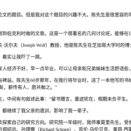
文的题目。但是我对这个题目的兴趣不大。陈先生是很宽容的导
到伯克利时做的文章。这是一个很著名的几何讨论班，能够在
尔夫（Joseph Wolf）教授，他是陈先生在芝加哥大学时
着实让我吓了一跳。
人经济不好，早一点毕业，可以让母亲和兄弟姊妹生活舒适些
先生60岁那年，在我行将毕业时，送了一本他写的书给我，书名叫《
余生六十矣，薪传有人，愿共勉之。”
，中间有句叙述此事：“留书赠言，墨迹犹在，相期未负平生。
都继续了我父亲的遗训，影响了我一辈子。
探索自己的研究方向。研究院一年级时，我师事莫里先生。受他
（Richard Schoen）、凯伦·乌伦贝克、莱昂·西蒙（Leon 