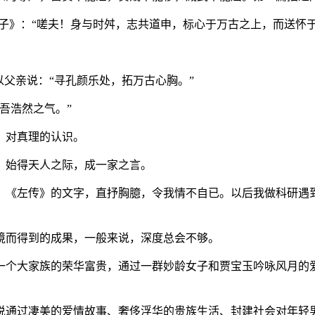
》：“嗟夫！身与时舛，志共道申，标心于万古之上，而送怀于
父亲说：“寻孔颜乐处，拓万古心胸。”
吾浩然之气。”
，对真理的认识。
始得天人之际，成一家之言。
《左传》的文字，直抒胸臆，令我情不自已。以后我做科研遇到
而得到的成果，一般来说，深度总会不够。
个大家族的荣华富贵，通过一群妙龄女子和贾宝玉吟咏风月的爱
通过凄美的爱情故事、奢侈浮华的贵族生活、封建社会对年轻男