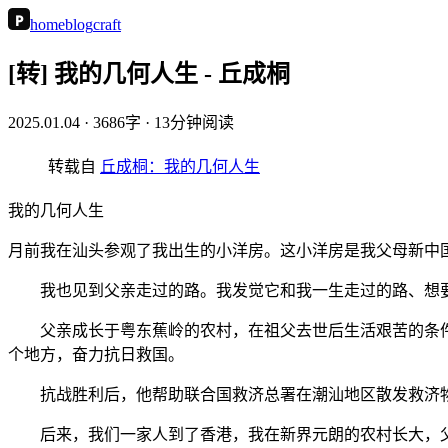
P
home
blog
craft
[转] 我的几何人生 - 丘成桐
2025.01.04
· 3686字 · 13分钟阅读
转载自
丘成桐：我的几何人生
我的几何人生
月前我在汕头参观了我出生的小洋房。这小洋房是我父母新中
我也见到父亲走过的路。我发觉它和我一生走过的路、想要
父亲成长于粤东蕉岭的农村，在祖父去世后生活艰苦的条件下
个地方，奋力抗日救国。
抗战胜利后，他帮助联合国救济总署在潮汕地区散发救济物
后来，我们一家人到了香港，我在新界元朗的农村长大，父