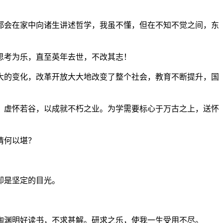
都会在家中向诸生讲述哲学，我虽不懂，但在不知不觉之间，东
思考为乐，直至英年去世，不改其志！
大的变化，改革开放大大地改变了整个社会，教育不断提升，国
、虚怀若谷，以成就不朽之业。为学需要标心于万古之上，送怀
情何以堪？
却是坚定的目光。
渊明好读书，不求甚解。研求之乐，使我一生受用不尽。