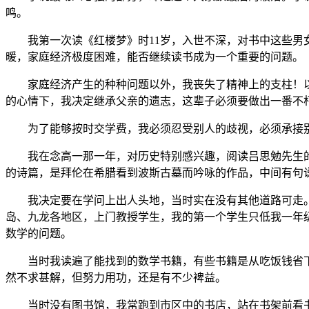
鸣。
我第一次读《红楼梦》时11岁，入世不深，对书中这些男女
暖，家庭经济极度困难，能否继续读书成为一个重要的问题。
家庭经济产生的种种问题以外，我丧失了精神上的支柱！以
的心情下，我决定继承父亲的遗志，这辈子必须要做出一番不
为了能够按时交学费，我必须忍受别人的歧视，必须承接别人
我在念高一那一年，对历史特别感兴趣，阅读吕思勉先生的
的诗篇，是拜伦在希腊看到波斯古墓而吟咏的作品，中间有句
我决定要在学问上出人头地，当时实在没有其他道路可走。
岛、九龙各地区，上门教授学生，我的第一个学生只低我一年
数学的问题。
当时我读遍了能找到的数学书籍，有些书籍是从吃饭钱省下
然不求甚解，但努力用功，还是有不少裨益。
当时没有图书馆，我常跑到市区中的书店，站在书架前看书