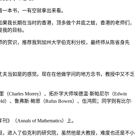
着一本书，一有空就拿出来看。
果我长期在当时的香港，顶多做个井底之蛙，香港的老师们，
是我的目标。
的赏识，推荐我到加州大学伯克利分校，最终师从陈省身先
夫当如是的感觉。现在在他做学问的地方念书，教授中又不乏
s Morrey）、拓扑学大师埃德温·斯帕尼尔（Edwin
oldfeld）、鲁弗斯·鲍恩（Rufus Bowen）、伍鸿熙；同学则有比尔·
s of Mathematics）上。
，进入了伯克利的研究院，虽然他是大教授，难度也还是不小