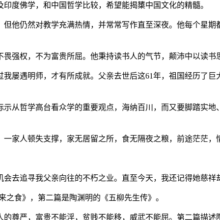
及印度佛学，和中国哲学比较，希望能揭橥中国文化的精髓。
但他仍然对教学充满热情，并常常写作直至深夜。他每个星期
畏强权，不为富贵所屈。他秉持读书人的气节，颠沛中以读书
屡遇明师，才有所成就。父亲去世后这61年，祖国经历了巨
示从哲学高台看众学的重要观点，海纳百川，而又要脚踏实地
。
一家人顿失支撑，家无居留之所，食无隔夜之粮，前途茫茫，
会去追寻我父亲向往的不朽之业。直至今天，我还记得她慈祥
来之食》，第二篇是陶渊明的《五柳先生传》。
的尊严，富贵不能淫，贫贱不能移，威武不能屈。第二篇描述陶