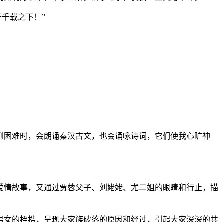
千载之下！”
困难时，会朗诵秦汉古文，也会诵咏诗词，它们使我心旷神
情故事，又通过贾蓉父子、刘姥姥、尤二姐的眼睛和行止，描
女的桎梏，呈现大家族破落的原因和经过，引起大家深深的共