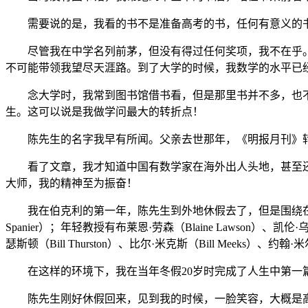
需要说的是，我看的书不是准备高考的书，任何有意义的书
尽管我在中学名列前茅，但没有得过任何奖项，我不在乎。
不可能带领我望尽天涯路。到了大学的时候，我数学的水平已
念大学时，我常到图书馆借书看，但是那里书并不多，也不
生。这可以说是我做学问最大的转折点！
陈先生的名字我早有所闻。父亲去世那年，《明报月刊》转
看了文章，我才知道中国有数学家在海外出人头地，甚至还
大师，我的精神至为振奋！
我在伯克利的第一年，陈先生到外地休假去了，但是围绕在我旁边的
Spanier）；年轻教授有布莱恩·劳森（Blaine Lawson）、凯伦·
瑟斯顿（Bill Thurston）、比尔·米克斯（Bill Meeks）、约
在这样的环境下，我在当年冬假20岁时完成了人生中第一篇比较有意思
陈先生刚好休假回来，见到我的时候，一脸笑容，大概是高