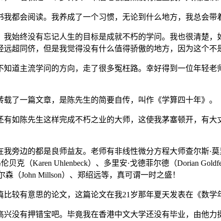
我都会阅读。我养成了一个习惯，无论到什么地方，我总会带
我始终没有忘记人生的目标是成就不朽的学问。我也很清楚，如
经远超同侪，但是我觉得没有什么值得骄傲的地方，因为这个不
知道主流学问的方向，走了很多冤枉路。幸好得到一位年轻老师
载了一篇文章，是陈先生的简要自传，叫作《学算四十年》。
有如陈先生这样完成不朽之业的大师，这使我茅塞顿开，有大丈
都是良师益友。老师有非线性微分方程大师查尔斯·莫里（Charle
乌伦贝克（Karen Uhlenbeck）、多里安·戈德菲尔德（Dorian G
翰·米尔森（John Millson）、郑绍远等，真可谓一时之盛！
的论文，这篇论文在我21岁那年夏天发表在《数学年刊》（Annal
兴没有押错宝吧。毕竟我在香港中文大学还没有毕业，由他力挺