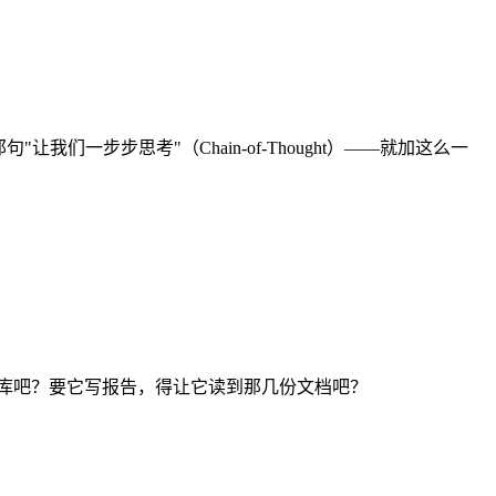
一步步思考"（Chain-of-Thought）——就加这么一
库吧？要它写报告，得让它读到那几份文档吧？