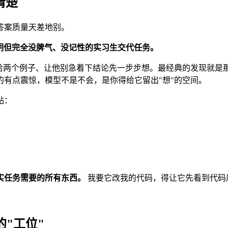
说清楚
答案质量天差地别。
明但完全没脾气、没记性的实习生交代任务。
例子、让他别急着下结论先一步步想。最经典的发现就是那句"让我们
有点震惊，模型不是不会，是你得给它留出"想"的空间。
贴：
实任务需要的所有东西。
我要它改我的代码，得让它先看到代码
它的"工位"