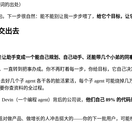
词的出处）
句。下一步很自然：能不能别让我一步步喂了，
给它个目标，让
盘交出去
是
让助手变成一个能自己规划、自己动手、还能带几个小弟的同
，一直转到把事办成。你不再盯着每一步，你给目标，它自己决
好几个子 agent 各干各的脏活累活，每个子 agent 可能烧掉几万 to
不要你查资料的全过程。
vin（一个编程 agent）背后的公司说，
他们自己 89% 的代码是 
话对做产品、做增长的人冲击挺大的——你的下一批用户，可能