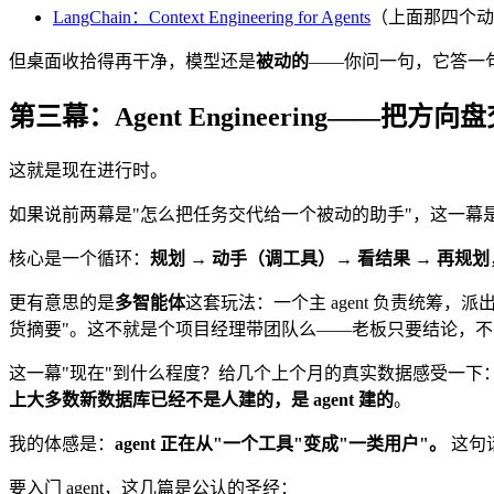
LangChain：Context Engineering for Agents
（上面那四个动
但桌面收拾得再干净，模型还是
被动的
——你问一句，它答一
第三幕：Agent Engineering——把方向
这就是现在进行时。
如果说前两幕是"怎么把任务交代给一个被动的助手"，这一幕
核心是一个循环：
规划 → 动手（调工具）→ 看结果 → 再规划
更有意思的是
多智能体
这套玩法：一个主 agent 负责统筹，派出去
货摘要"。这不就是个项目经理带团队么——老板只要结论，
这一幕"现在"到什么程度？给几个上个月的真实数据感受一下：De
上大多数新数据库已经不是人建的，是 agent 建的
。
我的体感是：
agent 正在从"一个工具"变成"一类用户"。
这句
要入门 agent，这几篇是公认的圣经：