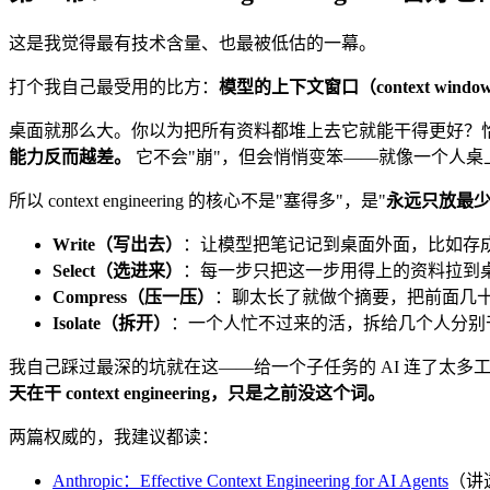
这是我觉得最有技术含量、也最被低估的一幕。
打个我自己最受用的比方：
模型的上下文窗口（context w
桌面就那么大。你以为把所有资料都堆上去它就能干得更好？
能力反而越差。
它不会"崩"，但会悄悄变笨——就像一个人
所以 context engineering 的核心不是"塞得多"，是"
永远只放最
Write（写出去）
：让模型把笔记记到桌面外面，比如存
Select（选进来）
：每一步只把这一步用得上的资料拉到
Compress（压一压）
：聊太长了就做个摘要，把前面几
Isolate（拆开）
：一个人忙不过来的活，拆给几个人分别
我自己踩过最深的坑就在这——给一个子任务的 AI 连了太多工具和
天在干 context engineering，只是之前没这个词。
两篇权威的，我建议都读：
Anthropic：Effective Context Engineering for AI Agents
（讲透