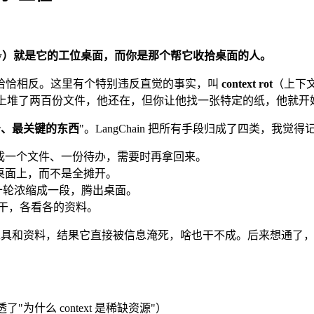
indow）就是它的工位桌面，而你是那个帮它收拾桌面的人。
恰恰相反。这里有个特别违反直觉的事实，叫
context rot
（上下
桌上堆了两百份文件，他还在，但你让他找一张特定的纸，他就开
少、最关键的东西
"。LangChain 把所有手段归成了四类，我觉
成一个文件、一份待办，需要时再拿回来。
桌面上，而不是全摊开。
十轮浓缩成一段，腾出桌面。
干，各看各的资料。
资料，结果它直接被信息淹死，啥也干不成。后来想通了，这其实就是没做
了"为什么 context 是稀缺资源"）