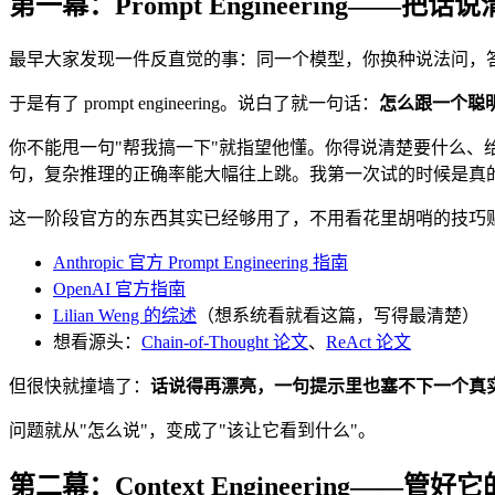
第一幕：Prompt Engineering——把话
最早大家发现一件反直觉的事：同一个模型，你换种说法问，
于是有了 prompt engineering。说白了就一句话：
怎么跟一个聪
你不能甩一句"帮我搞一下"就指望他懂。你得说清楚要什么、给两个
句，复杂推理的正确率能大幅往上跳。我第一次试的时候是真的
这一阶段官方的东西其实已经够用了，不用看花里胡哨的技巧
Anthropic 官方 Prompt Engineering 指南
OpenAI 官方指南
Lilian Weng 的综述
（想系统看就看这篇，写得最清楚）
想看源头：
Chain-of-Thought 论文
、
ReAct 论文
但很快就撞墙了：
话说得再漂亮，一句提示里也塞不下一个真
问题就从"怎么说"，变成了"该让它看到什么"。
第二幕：Context Engineering——管好