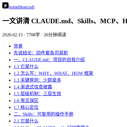
P
home
blog
craft
一文讲清 CLAUDE.md、Skills、MCP、
2026.02.15
· 7708字 · 26分钟阅读
背景
先说结论：四件套各司其职
一、CLAUDE.md：项目的自我介绍
1.1 它是什么
1.2 怎么写：WHY、WHAT、HOW 框架
1.3 关键原则：少即是多
1.4 渐进式信息披露
1.5 层级机制：三层生效
1.6 常见误区
1.7 核心定位
二、Skills：可复用的操作手册
2.1 它是什么