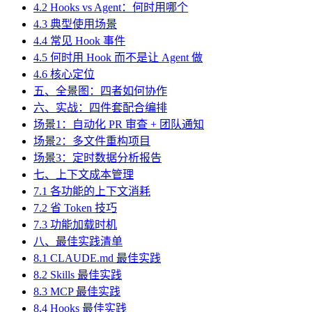
4.2 Hooks vs Agent：何时用哪个
4.3 典型使用场景
4.4 常见 Hook 事件
4.5 何时用 Hook 而不是让 Agent 做
4.6 核心定位
五、全景图：四者如何协作
六、实战：四件套配合编排
场景1：自动化 PR 审查 + 团队通知
场景2：多文件重构项目
场景3：定时数据分析报告
七、上下文成本管理
7.1 各功能的上下文消耗
7.2 省 Token 技巧
7.3 功能加载时机
八、最佳实践清单
8.1 CLAUDE.md 最佳实践
8.2 Skills 最佳实践
8.3 MCP 最佳实践
8.4 Hooks 最佳实践