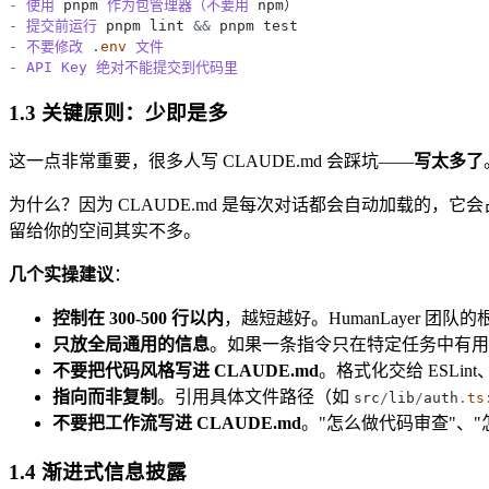
-
使用
pnpm
作为包管理器（不要用
npm）
-
提交前运行
pnpm
lint
&
&
pnpm
test
-
不要修改
.
env
文件
-
API
Key
绝对不能提交到代码里
1.3 关键原则：少即是多
这一点非常重要，很多人写 CLAUDE.md 会踩坑——
写太多了
为什么？因为 CLAUDE.md 是每次对话都会自动加载的，它会占用
留给你的空间其实不多。
几个实操建议
：
控制在 300-500 行以内
，越短越好。HumanLayer 团队的根
只放全局通用的信息
。如果一条指令只在特定任务中有用（比如"
不要把代码风格写进 CLAUDE.md
。格式化交给 ESLint、
指向而非复制
。引用具体文件路径（如
src
/
lib
/
auth
.
ts
不要把工作流写进 CLAUDE.md
。"怎么做代码审查"、"怎么
1.4 渐进式信息披露