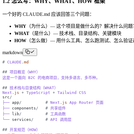
1.2 怎么写：WHY、WHAT、HOW 框架
一个好的 CLAUDE.md 应该回答三个问题：
WHY
（为什么）— 这个项目是做什么的？解决什么问题
WHAT
（是什么）— 技术栈、目录结构、关键模块
HOW
（怎么做）— 用什么工具、怎么跑测试、怎么验证
markdown
#
CLAUDE
.
md
#
#
项目概览（WHY）
这是一个面向
B2C
的电商项目，支持多语言、多币种。
#
#
技术栈与目录结构（WHAT）
Next
.
js
+
TypeScript
+
Tailwind
CSS
src
/
├──
app
/
#
Next
.
js
App
Router
页面
├──
components
/
#
共享组件
├──
lib
/
#
工具函数
└──
services
/
#
API
调用层
#
#
开发规范（HOW）