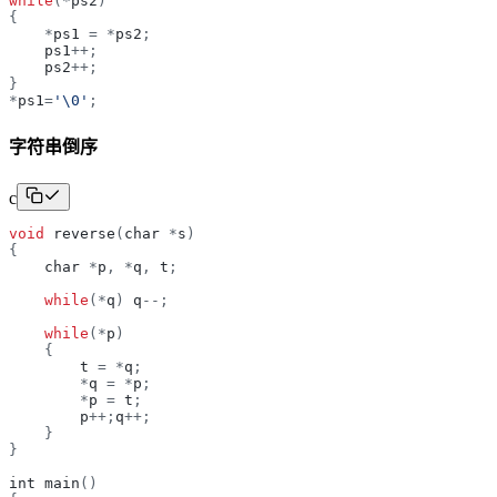
while
(
*
ps2
)
{
*
ps1
=
*
ps2
;
ps1
+
+
;
ps2
+
+
;
}
*
ps1
=
'
\0
'
;
字符串倒序
c
void
reverse
(
char
*
s
)
{
char
*
p
,
*
q
,
t
;
while
(
*
q
)
q
-
-
;
while
(
*
p
)
{
t
=
*
q
;
*
q
=
*
p
;
*
p
=
t
;
p
+
+
;
q
+
+
;
}
}
int
main
(
)