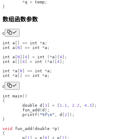
*
q
=
temp
;
}
数组函数参数
c
int
a
[
]
=
=
int
*
a
;
int
a
[
N
]
=
=
int
*
a
;
int
a
[
N
]
[
4
]
=
int
(
*
a
)
[
4
]
;
int
a
[
]
[
4
]
=
int
(
*
a
)
[
4
]
;
int
*
a
[
N
]
=
=
int
*
a
;
int
*
a
[
]
=
=
int
*
a
;
c
int
main
(
)
{
double
d
[
3
]
=
{
1
.
1
,
2
.
2
,
4
.
3
}
;
fun_add
(
d
)
;
printf
(
"
%f\n
"
,
d
[
2
]
)
;
}
void
fun_add
(
double
*
p
)
{
p
[
1
]
=
p
[
0
]
+
p
[
2
]
;