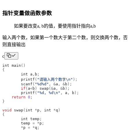
指针变量做函数参数
如果要改变a, b的值，要使用指针指向a,b
输入两个数，如果第一个数大于第二个数，则交换两个数，否
则直接输出
c
int
main
(
)
{
int
a
,
b
;
printf
(
"
请输入两个数字\n
"
)
;
scanf
(
"
%d%d
"
,
&
a
,
&
b
)
;
if
(
a
<
b
)
swap
(
&
a
,
&
b
)
;
printf
(
"
%d, %d\n
"
,
a
,
b
)
;
return
0
;
}
void
swap
(
int
*
p
,
int
*
q
)
{
int
temp
;
temp
=
*
p
;
*
p
=
*
q
;