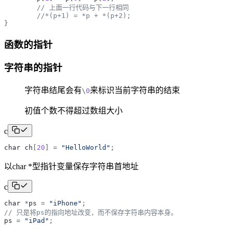
// 上面一行代码与下一行相同
//*(p+1) = *p + *(p+2);
}
函数的指针
字符串的指针
字符串结尾会有
来标识当前字符串的结束
\
0
初值个数不得超过数组大小
c
char
ch
[
20
]
=
"
HelloWorld
"
;
以char *型指针变量保存字符串首地址
c
char
*
ps
=
"
iPhone
"
;
// 只是将ps的指向地址改变，而不保存字符串内容本身。
ps
=
"
iPad
"
;