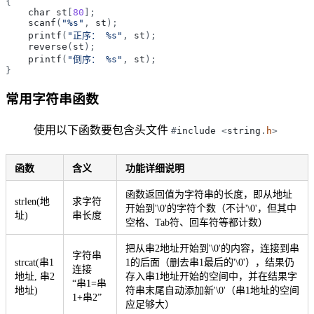
{
char
st
[
80
]
;
scanf
(
"
%s
"
,
st
)
;
printf
(
"
正序： %s
"
,
st
)
;
reverse
(
st
)
;
printf
(
"
倒序： %s
"
,
st
)
;
}
常用字符串函数
使用以下函数要包含头文件
#
include
<
string
.
h
>
函数
含义
功能详细说明
函数返回值为字符串的长度，即从地址
strlen(地
求字符
开始到'\0'的字符个数（不计'\0'，但其中
址)
串长度
空格、Tab符、回车符等都计数）
把从串2地址开始到'\0'的内容，连接到串
字符串
strcat(串1
1的后面（删去串1最后的'\0'），结果仍
连接
地址, 串2
存入串1地址开始的空间中，并在结果字
“串1=串
地址)
符串末尾自动添加新'\0'（串1地址的空间
1+串2”
应足够大）