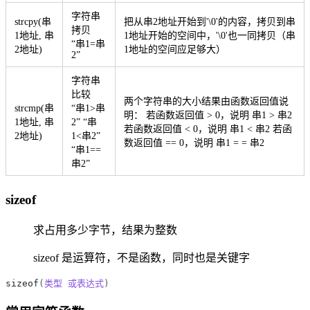
字符串
strcpy(串
把从串2地址开始到'\0'的内容，拷贝到串
拷贝
1地址, 串
1地址开始的空间中，'\0'也一同拷贝（串
“串1=串
2地址)
1地址的空间应足够大）
2”
字符串
比较
两个字符串的大小结果由函数返回值说
strcmp(串
“串1>串
明： 若函数返回值 > 0，说明 串1 > 串2
1地址, 串
2” “串
若函数返回值 < 0，说明 串1 < 串2 若函
2地址)
1<串2”
数返回值 == 0，说明 串1 = = 串2
“串1==
串2”
sizeof
求占用多少字节，结果为整数
sizeof 是运算符，不是函数，同时也是关键字
sizeof
(
类型
或表达式
)