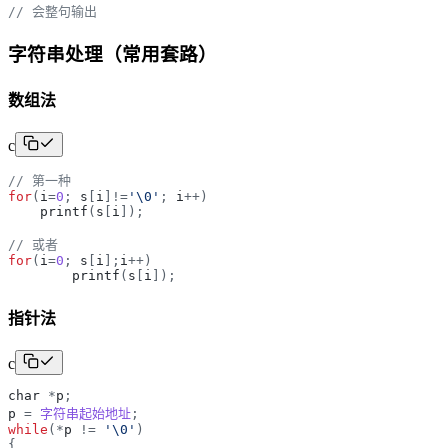
// 会整句输出
字符串处理（常用套路）
数组法
c
// 第一种
for
(
i
=
0
;
s
[
i
]
!
=
'
\0
'
;
i
+
+
)
printf
(
s
[
i
]
)
;
// 或者
for
(
i
=
0
;
s
[
i
]
;
i
+
+
)
printf
(
s
[
i
]
)
;
指针法
c
char
*
p
;
p
=
字符串起始地址
;
while
(
*
p
!
=
'
\0
'
)
{