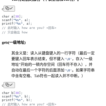
c
char
a
[
30
]
;
scanf
(
"
%s
"
,
a
)
;
printf
(
"
%s
"
,
a
)
;
// 此时输入 how are you? <回车>
// 只会输出 how
gets(一级地址)
其含义是：读入从键盘键入的一行字符（最后一定
要键入回车表示结束，但不键入
，存入“一级
'
\0
'
地址”开始的一顿内存空间（回车符不存入），并
自动在最后一个字符的后面添加
。如果字符串
'
\0
'
中含有空格、Tab符也一起读入并不中断。）
c
char
b
[
30
]
;
scanf
(
"
%s
"
,
b
)
;
printf
(
"
%s
"
,
b
)
;
// 此时输入 how are you? <回车>