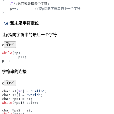
用
*
p访问或处理每个字符
;
p
+
+
;	
//使p指向字符串的下一个字符
}
和末尾字符定位
'
\0
'
让p指向字符串的最后一个字符
c
while
(
*
p
)
p
+
+
;
p
-
-
;
字符串的连接
c
char
s1
[
20
]
=
"
Hello
"
;
char
s2
[
]
=
"
World
"
;
char
*
ps1
=
s1
;
while
(
*
ps1
)
ps1
+
+
;
char
*
ps2
=
s2
;