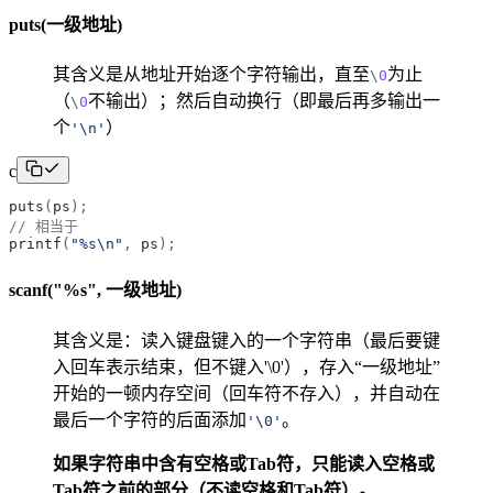
puts(一级地址)
其含义是从地址开始逐个字符输出，直至
为止
\
0
（
不输出）；然后自动换行（即最后再多输出一
\
0
个
）
'
\n
'
c
puts
(
ps
)
;
// 相当于
printf
(
"
%s\n
"
,
ps
)
;
scanf("%s", 一级地址)
其含义是：读入键盘键入的一个字符串（最后要键
入回车表示结束，但不键入'\0'），存入“一级地址”
开始的一顿内存空间（回车符不存入），并自动在
最后一个字符的后面添加
。
'
\0
'
如果字符串中含有空格或Tab符，只能读入空格或
Tab符之前的部分（不读空格和Tab符）。