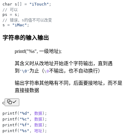
char
s
[
]
=
"
iTouch
"
;
// 可以
ps
=
s
;
// 错误，s的值不可以改变
s
=
"
iMac
"
;
字符串的输入输出
printf("%s", 一级地址);
其含义时从改地址开始逐个字符输出，直到遇
到
为止（
不输出，也不自动换行）
'
\0
'
\
0
输出字符串其他略有不同，后面要接地址，而不是
直接接数据
c
printf
(
"
%d
"
,
数据
)
;
printf
(
"
%c
"
,
数据
)
;
printf
(
"
%f
"
,
数据
)
;
printf
(
"
%s
"
,
地址
)
;