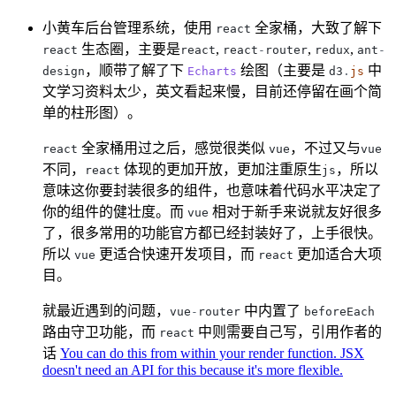
小黄车后台管理系统，使用
全家桶，大致了解下
react
生态圈，主要是
,
,
,
react
react
react
-
router
redux
ant
-
，顺带了解了下
绘图（主要是
中
design
Echarts
d3
.
js
文学习资料太少，英文看起来慢，目前还停留在画个简
单的柱形图）。
全家桶用过之后，感觉很类似
，不过又与
react
vue
vue
不同，
体现的更加开放，更加注重原生
，所以
react
js
意味这你要封装很多的组件，也意味着代码水平决定了
你的组件的健壮度。而
相对于新手来说就友好很多
vue
了，很多常用的功能官方都已经封装好了，上手很快。
所以
更适合快速开发项目，而
更加适合大项
vue
react
目。
就最近遇到的问题，
中内置了
vue
-
router
beforeEach
路由守卫功能，而
中则需要自己写，引用作者的
react
话
You can do this from within your render function. JSX
doesn't need an API for this because it's more flexible.