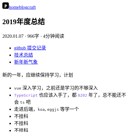
P
home
blog
craft
2019年度总结
2020.01.07
· 966字 · 4分钟阅读
github 提交记录
技术总结
新年新气象
新的一年，应继续保持学习，计划
深入学习，之前还是学习的不够深入
vue
也应该入手了，都
年了，总不能还不
TypeScript
0202
会
吧
ts
走进后端，
,
等学一个
koa
eggjs
不挂科
不挂科
不挂科