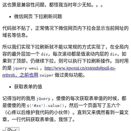
这也算是兼容性问题，都怪我当时年少无知。。。
微信网页 下拉刷新问题
代码就不贴了，正常情况下微信网页内下拉会显示当前网址的
域名等信息。
所以我们实现下拉刷新就不能以常规的方式实现了，在全局内
容的最外层加一个
，每次滚动都是值滚动内层的
，如
div
div
果到了顶部，仍继续下拉，则可以执行下拉刷新操作。当时用
的是
，
http://www.jqweui.cn/extends#pull-to-
jquery
-
weui
refresh，之前也用
做过类似功能。
swiper
获取表单的值
记得当时的我用
，傻傻的每次获取表单值的时候，都
jQuery
是傻傻的用
，然后一个页面写了五六个
$
(
'
#xx
'
)
.
value
(
)
（心疼以后维护我代码的小伙伴）。直到又来偶然看到一篇文
章，一行代码获取表单值，我惊了。